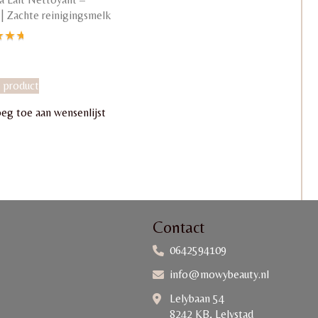
| Zachte reinigingsmelk
ardeerd
 product
eg toe aan wensenlijst
Contact
0642594109
info@mowybeauty.nl
Lelybaan 54
8242 KB, Lelystad