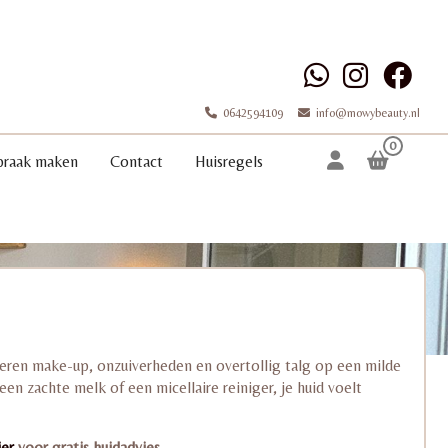
0642594109
info@mowybeauty.nl
0
praak maken
Contact
Huisregels
jderen make-up, onzuiverheden en overtollig talg op een milde
 een zachte melk of een micellaire reiniger, je huid voelt
ier
voor gratis huidadvies