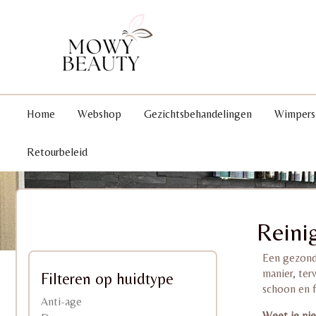
Home
Webshop
Gezichtsbehandelingen
Wimpers
Retourbeleid
Reini
Een gezonde
manier, terw
Filteren op huidtype
schoon en fr
Anti-age
Weet je ni