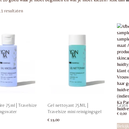
11 resultaten
ire 75ml | Travelsize
Gel nettoyant 75ML |
Gratis
ingswater
Travelsize mini reinigingsgel
€
0,00
€
19,00
Bekijk