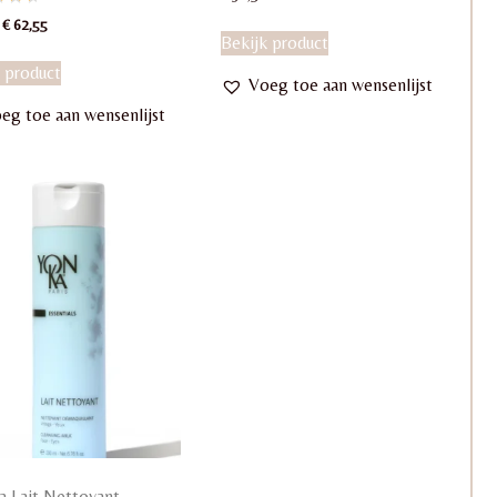
ardeerd
Oorspronkelijke
Huidige
€
62,55
Bekijk product
prijs
prijs
was:
is:
 product
Voeg toe aan wensenlijst
€ 68,00.
€ 62,55.
eg toe aan wensenlijst
a Lait Nettoyant –