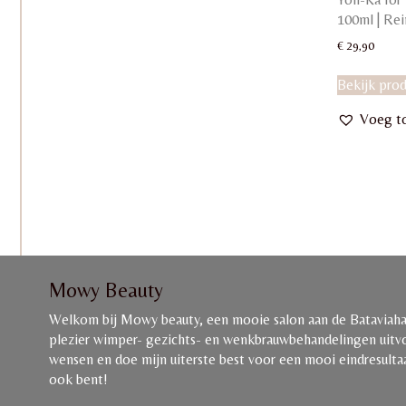
100ml | Rei
€
29,90
Bekijk pro
Voeg to
Mowy Beauty
Welkom bij Mowy beauty, een mooie salon aan de Bataviahav
plezier wimper- gezichts- en wenkbrauwbehandelingen uitvoe
wensen en doe mijn uiterste best voor een mooi eindresultaat
ook bent!