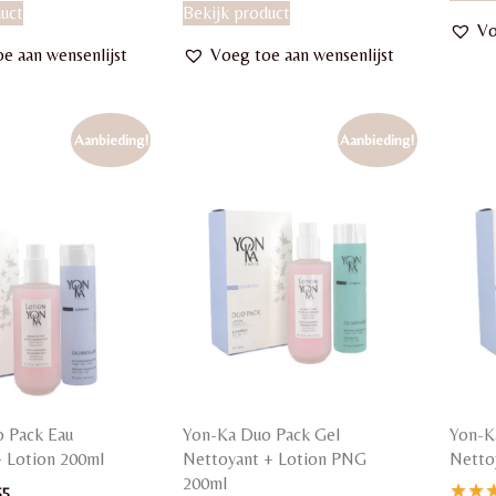
duct
Bekijk product
Vo
e aan wensenlijst
Voeg toe aan wensenlijst
Aanbieding!
Aanbieding!
 Pack Eau
Yon-Ka Duo Pack Gel
Yon-K
+ Lotion 200ml
Nettoyant + Lotion PNG
Netto
200ml
ronkelijke
Huidige
55