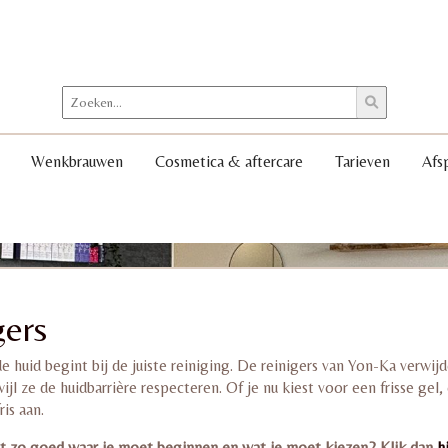
Wenkbrauwen
Cosmetica & aftercare
Tarieven
Afs
gers
 huid begint bij de juiste reiniging. De reinigers van Yon-Ka verwi
ijl ze de huidbarrière respecteren. Of je nu kiest voor een frisse gel,
is aan.
et zo goed waar je moet beginnen en wat je moet kiezen? Klik dan
h