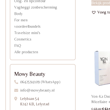
Oog- en lipcontour
Bekijk pro
Vagheggi zonbescherming
Voeg to
Body
For men
voordeelbundels
Travelsize mini's
Cosmetica
FAQ
Alle producten
Mowy Beauty
0642594109 (WhatsApp)
info@mowybeauty.nl
Yon-Ka Duo
Lelybaan 54
Micellaire 
8242 KB, Lelystad
Oorsp
€
68,00
€
62,