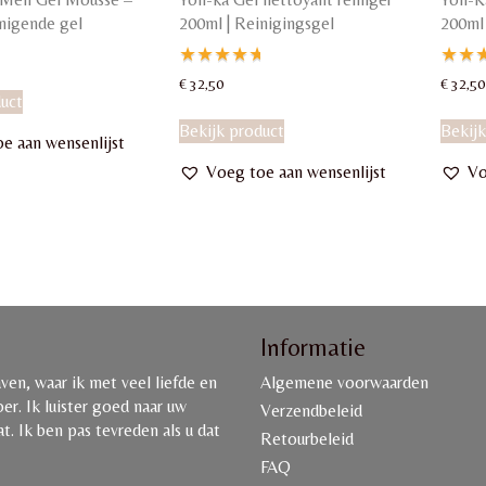
nigende gel
200ml | Reinigingsgel
200ml 
Gewaardeerd
Gewa
€
32,50
€
32,50
duct
5.00
5.00
uit 5
uit 5
Bekijk product
Bekijk
e aan wensenlijst
Voeg toe aan wensenlijst
Vo
Informatie
en, waar ik met veel liefde en
Algemene voorwaarden
r. Ik luister goed naar uw
Verzendbeleid
. Ik ben pas tevreden als u dat
Retourbeleid
FAQ