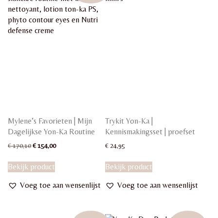
Mylene’s Favorieten | Mijn
Trykit Yon-Ka |
Dagelijkse Yon-Ka Routine
Kennismakingsset | proefset
Oorspronkelijke
Huidige
€
170,10
€
154,00
€
24,95
prijs
prijs
Dit
was:
is:
Bekijk product
Bekijk product
product
€ 170,10.
€ 154,00.
heeft
Voeg toe aan wensenlijst
Voeg toe aan wensenlijst
meerdere
variaties.
Deze