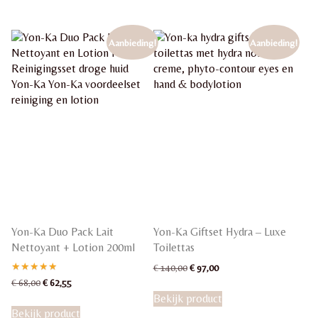
Aanbieding!
Aanbieding!
Yon-Ka Duo Pack Lait
Yon-Ka Giftset Hydra – Luxe
Nettoyant + Lotion 200ml
Toilettas
Oorspronkelijke
Huidige
€
140,00
€
97,00
prijs
prijs
Gewaardeerd
Oorspronkelijke
Huidige
€
68,00
€
62,55
5.00
was:
is:
prijs
prijs
Bekijk product
uit 5
€ 140,00.
€ 97,00.
was:
is:
Bekijk product