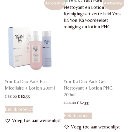
optie
Aanbieding!
Aanbieding!
kan
gekozen
worden
op
de
productpagina
Yon-Ka Duo Pack Eau
Yon-Ka Duo Pack Gel
Micellaire + Lotion 200ml
Nettoyant + Lotion PNG
200ml
Oorspronkelijke
Huidige
€
68,00
€
62,55
prijs
prijs
Oorspronkelijke
Huidige
€
68,00
€
62,55
was:
is:
prijs
prijs
Bekijk product
€ 68,00.
€ 62,55.
was:
is:
Bekijk product
€ 68,00.
€ 62,55.
Voeg toe aan wensenlijst
Voeg toe aan wensenlijst