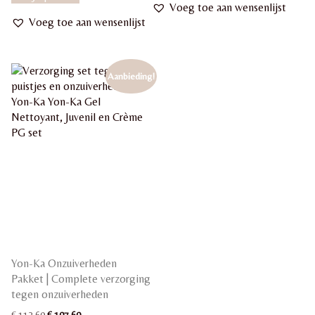
€ 68,00.
€ 62,55.
Voeg toe aan wensenlijst
Voeg toe aan wensenlijst
Aanbieding!
Yon-Ka Onzuiverheden
Pakket | Complete verzorging
tegen onzuiverheden
Oorspronkelijke
Huidige
€
112,60
€
107,60