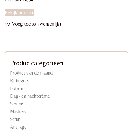
prijs
prijs
was:
is:
Bekijk product
€ 112,60.
€ 107,60.
Voeg toe aan wensenlijst
Productcategorieën
Product van de maand
Reinigers
Lotion
Dag- en nachtcrème
Serums
Maskers
Scrub
Anti age