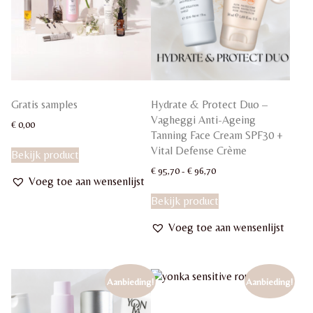
Gratis samples
Hydrate & Protect Duo –
Vagheggi Anti-Ageing
€
0,00
Tanning Face Cream SPF30 +
Vital Defense Crème
Bekijk product
Prijsklasse:
€
95,70
-
€
96,70
Voeg toe aan wensenlijst
€ 95,70
Dit
tot
Bekijk product
product
€ 96,70
heeft
Voeg toe aan wensenlijst
meerdere
variaties.
Deze
optie
Aanbieding!
Aanbieding!
kan
gekozen