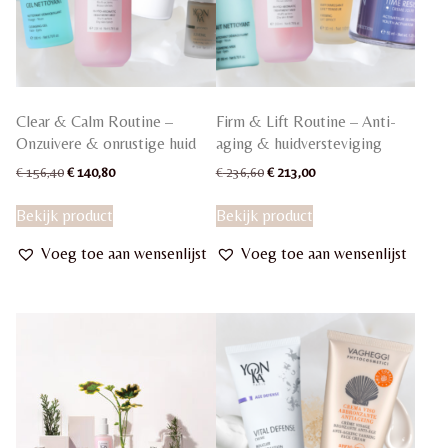
Clear & Calm Routine –
Firm & Lift Routine – Anti-
Onzuivere & onrustige huid
aging & huidversteviging
Oorspronkelijke
Huidige
Oorspronkelijke
Huidige
€
156,40
€
140,80
€
236,60
€
213,00
prijs
prijs
prijs
prijs
was:
is:
was:
is:
Bekijk product
Bekijk product
€ 156,40.
€ 140,80.
€ 236,60.
€ 213,00.
Voeg toe aan wensenlijst
Voeg toe aan wensenlijst