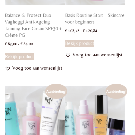
Balance & Protect Duo –
Basis Routine Start – Skincare
Vagheggi Anti-Ageing
voor beginners
Tanning Face Cream SPF30 +
Prijsklasse:
€
108,78
-
€
120,84
Crème PG
€ 108,78
Dit
tot
Bekijk product
Prijsklasse:
€
83,00
-
€
84,00
product
€ 120,84
€ 83,00
Dit
heeft
Voeg toe aan wensenlijst
tot
Bekijk product
product
meerdere
€ 84,00
heeft
variaties.
Voeg toe aan wensenlijst
meerdere
Deze
variaties.
optie
Deze
kan
optie
gekozen
Aanbieding!
Aanbieding!
kan
worden
gekozen
op
worden
de
op
productpagina
de
productpagina