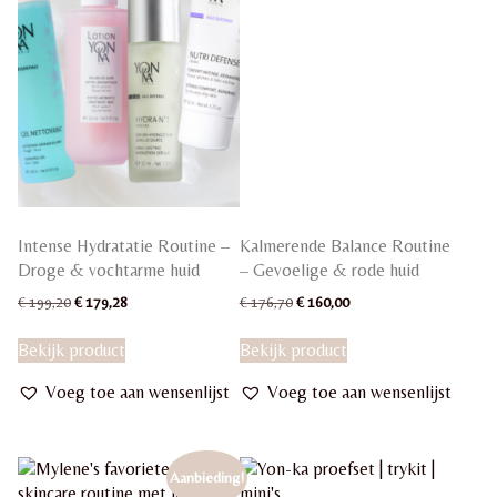
worden
op
de
productpagina
Intense Hydratatie Routine –
Kalmerende Balance Routine
Droge & vochtarme huid
– Gevoelige & rode huid
Oorspronkelijke
Huidige
Oorspronkelijke
Huidige
€
199,20
€
179,28
€
176,70
€
160,00
prijs
prijs
prijs
prijs
was:
is:
was:
is:
Bekijk product
Bekijk product
€ 199,20.
€ 179,28.
€ 176,70.
€ 160,00.
Voeg toe aan wensenlijst
Voeg toe aan wensenlijst
Aanbieding!