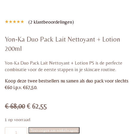
(
2
klantbeoordelingen)
Gewaardeerd
2
5.00
op 5
gebaseerd
Yon-Ka Duo Pack Lait Nettoyant + Lotion
op
klant
waarderingen
200ml
Yon-Ka Duo Pack Lait Nettoyant + Lotion PS is de perfecte
combinatie voor de eerste stappen in je skincare routine.
Koop deze twee bestsellers nu samen als duo pack voor slechts
€60 i.p.v. €67,50.
Oorspronkelijke
Huidige
€
68,00
€
62,55
prijs
prijs
was:
is:
1 op voorraad
€ 68,00.
€ 62,55.
Yon-
Toevoegen aan winkelwagen
Ka