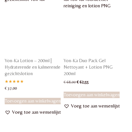
Yon-Ka Lotion – 200ml |
Yon-Ka Duo Pack Gel
Hydraterende en kalmerende
Nettoyant + Lotion PNG
gezichtslotion
200ml
Oorspronkelijke
Huidige
€
68,00
€
62,55
prijs
prijs
Gewaardeerd
€
37,00
5.00
was:
is:
Toevoegen aan winkelwagen
uit 5
€ 68,00.
€ 62,55.
Toevoegen aan winkelwagen
Voeg toe aan wensenlijst
Voeg toe aan wensenlijst