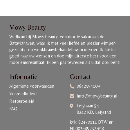
Mowy Beauty
Welkom bij Mowy beauty, een mooie salon aan de
Bataviahaven, waar ik met veel liefde en plezier wimper-
gezichts- en wenkbrauwbehandelingen uitvoer. Ik luister
goed naar uw wensen en doe mijn uiterste best voor een
mooi eindresultaat. Ik ben pas tevreden als u dat ook bent!
Informatie
Contact
Algemene voorwaarden
0642594109
Verzendbeleid
info@mowybeauty.nl
Retourbeleid
Lelybaan 54
FAQ
8242 KB, Lelystad
kvk: 82470111 BTW nr:
NL003685232B98