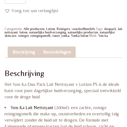
Duo
Pack
Voeg toe aan verlanglijst
Lait
Nettoyant
+
Lotion
Categorieën:
Alle producten
,
Lotion
,
Reinigers
,
voordeelbundels
Tags:
duopack
,
lait
200ml
nettoyant
,
lotion
,
natuurlijke huidverzorging
,
natuurlijke producten
,
natuurlijke
aantal
skincare
,
reiniger
,
reinigingsmelk
,
toner
,
yonka
,
Yonka lotion
Merk:
Yon-ka
Beschrijving
Beoordelingen
Beschrijving
Het Yon-Ka Duo Pack Lait Nettoyant + Lotion PS is de ideale
basis voor jouw dagelijkse huidverzorging, speciaal ontwikkeld
voor de droge huid.
Yon-Ka Lait Nettoyant
(200ml): een zachte, romige
reinigingsmelk die make-up, onzuiverheden en overtollig talg
verwijdert zonder de huid uit te drogen. De formule met
kalmerende plantenextracten laat de huid schoon, zacht en