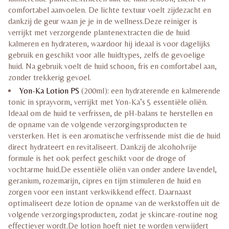
comfortabel aanvoelen. De lichte textuur voelt zijdezacht en
dankzij de geur waan je je in de wellness.Deze reiniger is
verrijkt met verzorgende plantenextracten die de huid
kalmeren en hydrateren, waardoor hij ideaal is voor dagelijks
gebruik en geschikt voor alle huidtypes, zelfs de gevoelige
huid. Na gebruik voelt de huid schoon, fris en comfortabel aan,
zonder trekkerig gevoel.
Yon-Ka Lotion PS
(200ml): een hydraterende en kalmerende
tonic in sprayvorm, verrijkt met Yon-Ka’s 5 essentiële oliën.
Ideaal om de huid te verfrissen, de pH-balans te herstellen en
de opname van de volgende verzorgingsproducten te
versterken. Het is een aromatische verfrissende mist die de huid
direct hydrateert en revitaliseert. Dankzij de alcoholvrije
formule is het ook perfect geschikt voor de droge of
vochtarme huid.De essentiële oliën van onder andere lavendel,
geranium, rozemarijn, cipres en tijm stimuleren de huid en
zorgen voor een instant verkwikkend effect. Daarnaast
optimaliseert deze lotion de opname van de werkstoffen uit de
volgende verzorgingsproducten, zodat je skincare-routine nog
effectiever wordt.De lotion hoeft niet te worden verwijdert