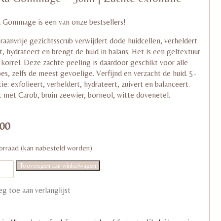
eerd
nt
ering
 Gommage is een van onze bestsellers!
aanvrije gezichtsscrub verwijdert dode huidcellen, verheldert
t, hydrateert en brengt de huid in balans. Het is een geltextuur
korrel. Deze zachte peeling is daardoor geschikt voor alle
es, zelfs de meest gevoelige. Verfijnd en verzacht de huid. 5-
tie: exfolieert, verheldert, hydrateert, zuivert en balanceert.
t met Carob, bruin zeewier, borneol, witte dovenetel.
00
orraad (kan nabesteld worden)
Toevoegen aan winkelwagen
age
g toe aan verlanglijst
tie