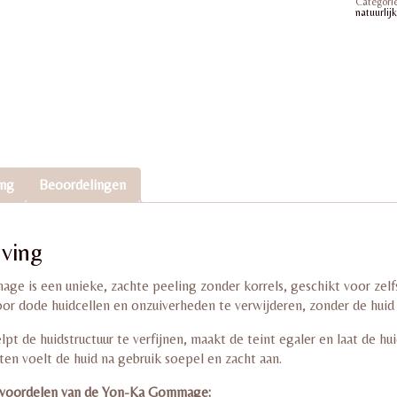
Categori
aantal
natuurlij
ing
Beoordelingen
jving
e is een unieke, zachte peeling zonder korrels, geschikt voor zelf
or dode huidcellen en onzuiverheden te verwijderen, zonder de huid t
pt de huidstructuur te verfijnen, maakt de teint egaler en laat de hu
ten voelt de huid na gebruik soepel en zacht aan.
e voordelen van de Yon-Ka Gommage: