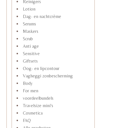
Reinigers
Lotion
Dag- en nachtcrème
Serums
Maskers
Scrub
Anti age
Sensitive
Giftsets
Oog- en lipcontour
Vagheggi zonbescherming
Body
For men
voordeelbundels
Travelsize mini's
Cosmetica
FAQ
Alle producten