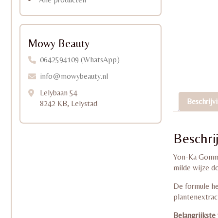
Mowy Beauty
0642594109 (WhatsApp)
info@mowybeauty.nl
Lelybaan 54
Beschrijv
8242 KB, Lelystad
Beschri
Yon-Ka Gommag
milde wijze do
De formule hel
plantenextrac
Belangrijkst