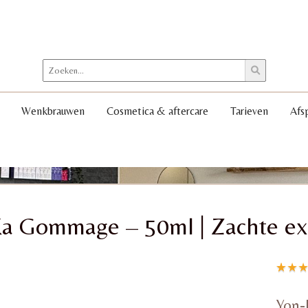
Wenkbrauwen
Cosmetica & aftercare
Tarieven
Afs
a Gommage – 50ml | Zachte exf
Gewaa
1
5.00
o
Yon-