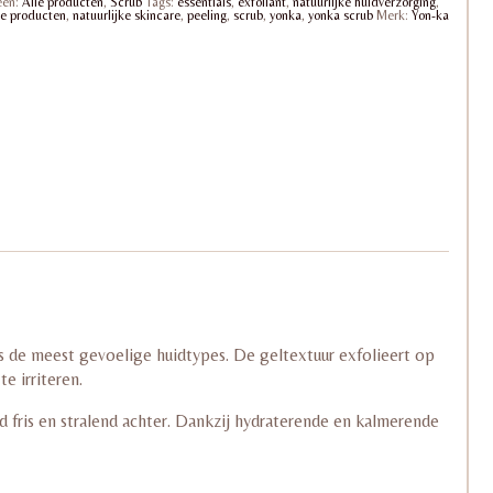
eën:
Alle producten
,
Scrub
Tags:
essentials
,
exfoliant
,
natuurlijke huidverzorging
,
ke producten
,
natuurlijke skincare
,
peeling
,
scrub
,
yonka
,
yonka scrub
Merk:
Yon-ka
s de meest gevoelige huidtypes. De geltextuur exfolieert op
e irriteren.
id fris en stralend achter. Dankzij hydraterende en kalmerende