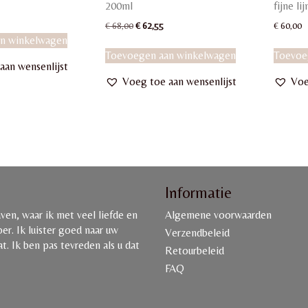
200ml
fijne lij
nkelijke
uidige
rijs
Oorspronkelijke
Huidige
€
68,00
€
62,55
€
60,00
:
prijs
prijs
n winkelwagen
 62,55.
was:
is:
Toevoegen aan winkelwagen
Toevoe
€ 68,00.
€ 62,55.
aan wensenlijst
Voeg toe aan wensenlijst
Voe
Informatie
en, waar ik met veel liefde en
Algemene voorwaarden
r. Ik luister goed naar uw
Verzendbeleid
. Ik ben pas tevreden als u dat
Retourbeleid
FAQ