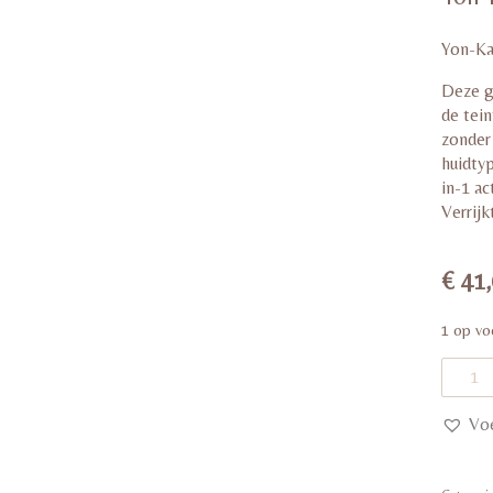
gebas
op
kla
waard
Yon-Ka
Deze gr
de tein
zonder 
huidtyp
in-1 ac
Verrijk
€
41,
1 op vo
Yon-
Ka
Gomm
–
Voe
50ml
|
Zachte
exfolia