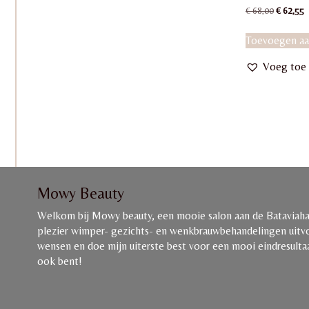
Oorspro
H
€
68,00
€
62,55
prijs
p
was:
is
Toevoegen aa
€ 68,00.
€
Voeg toe 
Mowy Beauty
Welkom bij Mowy beauty, een mooie salon aan de Bataviahav
plezier wimper- gezichts- en wenkbrauwbehandelingen uitvoe
wensen en doe mijn uiterste best voor een mooi eindresultaat
ook bent!