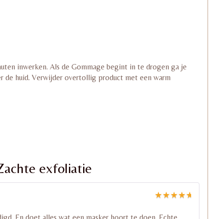
nuten inwerken. Als de Gommage begint in te drogen ga je
r de huid. Verwijder overtollig product met een warm
achte exfoliatie
Gewaardeerd
5
uit 5
digd. En doet alles wat een masker hoort te doen. Echte