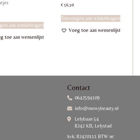
ntjes
€
56,30
Toevoegen aan winkelwagen
gen aan winkelwagen
Voeg toe aan wensenlijst
g toe aan wensenlijst
Contact
0642594109
info@mowybeauty.nl
Lelybaan 54
8242 KB, Lelystad
kvk: 82470111 BTW nr: