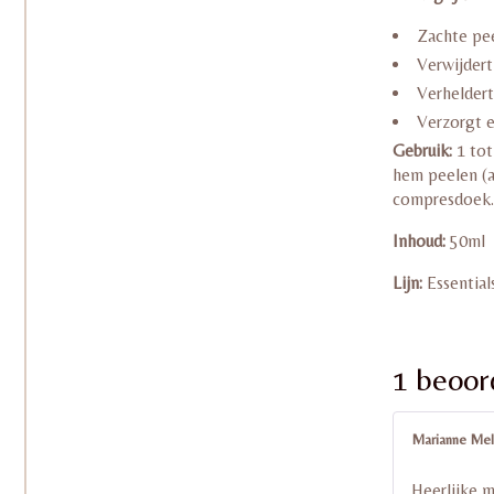
Zachte pee
Verwijdert
Verheldert
Verzorgt e
Gebruik:
1 tot
hem peelen (a
compresdoek.
Inhoud:
50ml
Lijn:
Essential
1 beoor
Marianne Me
Heerlijke m