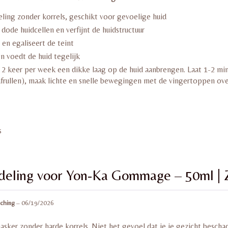
ling zonder korrels, geschikt voor gevoelige huid
 dode huidcellen en verfijnt de huidstructuur
 en egaliseert de teint
n voedt de huid tegelijk
 2 keer per week een dikke laag op de huid aanbrengen. Laat 1-2 mi
frullen), maak lichte en snelle bewegingen met de vingertoppen ove
s
deling voor
Yon-Ka Gommage – 50ml | Z
lching
–
06/19/2026
asker zonder harde korrels. Niet het gevoel dat je je gezicht bescha