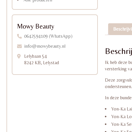
Mowy Beauty
Beschrijv
0642594109 (WhatsApp)
info@mowybeauty.nl
Beschri
Lelybaan 54
Ik heb deze b
8242 KB, Lelystad
versterking va
Deze zorgvuld
ondersteunen.
In deze bundel
Yon-Ka La
Yon-Ka Lo
Yon-Ka Sen
Yon-Ka Se