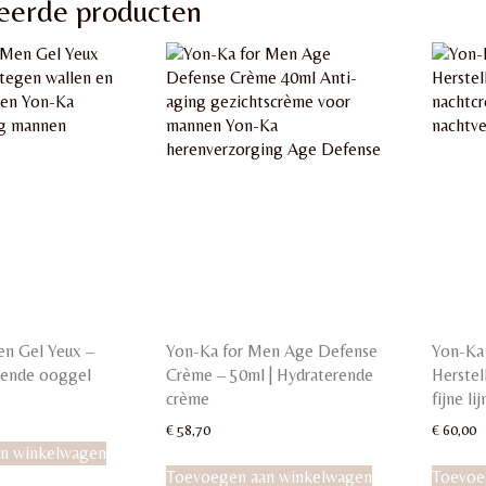
eerde producten
en Gel Yeux –
Yon-Ka for Men Age Defense
Yon-Ka 
ssende ooggel
Crème – 50ml | Hydraterende
Herste
crème
fijne lij
€
58,70
€
60,00
n winkelwagen
Toevoegen aan winkelwagen
Toevoe