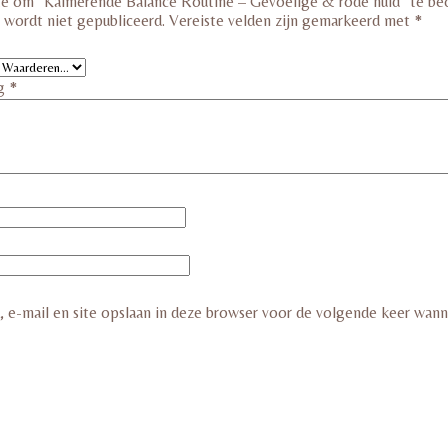
te om “Kalmerende Balance Routine – Gevoelige & rode huid” te be
s wordt niet gepubliceerd.
Vereiste velden zijn gemarkeerd met
*
ng
*
 e-mail en site opslaan in deze browser voor de volgende keer wanne