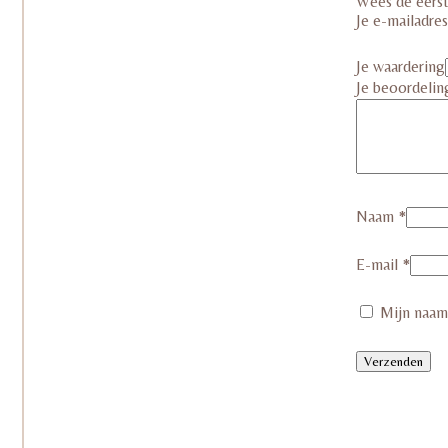
Wees de eers
Je e-mailadre
Je waardering
Je beoordeli
Naam
*
E-mail
*
Mijn naam,