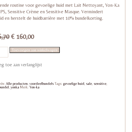
ende routine voor gevoelige huid met Lait Nettoyant, Yon-Ka
 PS, Sensitive Crème en Sensitive Masque. Vermindert
id en herstelt de huidbarrière met 10% bundelkorting.
Oorspronkelijke
Huidige
,70
€
160,00
prijs
prijs
was:
is:
ende
Toevoegen aan winkelwagen
e
€ 176,70.
€ 160,00.
e
g toe aan verlanglijst
ige
eën:
Alle producten
,
voordeelbundels
Tags:
gevoelige huid
,
sale
,
sensitive
,
bundel
,
yonka
Merk:
Yon-ka