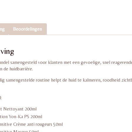
ing
Beoordelingen
jving
undel samengesteld voor klanten met een gevoelige, snel reagerende 
n de huidbarrière.
ig samengestelde routine helpt de huid te kalmeren, roodheid zichtb
:
it Nettoyant 200ml
tion Yon-Ka PS 200ml
sitive Crème anti rougeurs 50ml
nsitive Masque 50ml