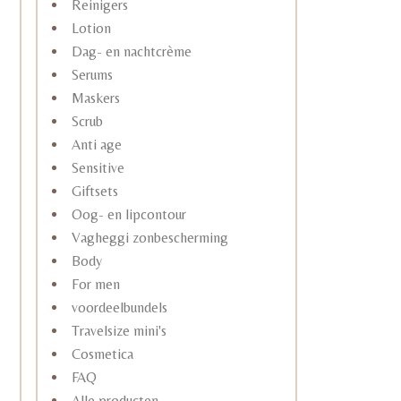
Reinigers
Lotion
Dag- en nachtcrème
Serums
Maskers
Scrub
Anti age
Sensitive
Giftsets
Oog- en lipcontour
Vagheggi zonbescherming
Body
For men
voordeelbundels
Travelsize mini's
Cosmetica
FAQ
Alle producten