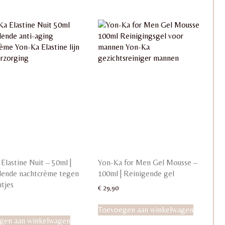
Elastine Nuit – 50ml |
Yon-Ka for Men Gel Mousse –
llende nachtcrème tegen
100ml | Reinigende gel
ntjes
€
29,90
Toevoegen aan winkelwagen
gen aan winkelwagen