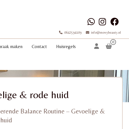
0642594109
info@mowybeauty.nl
0
praak maken
Contact
Huisregels
lige & rode huid
erende Balance Routine – Gevoelige &
 huid