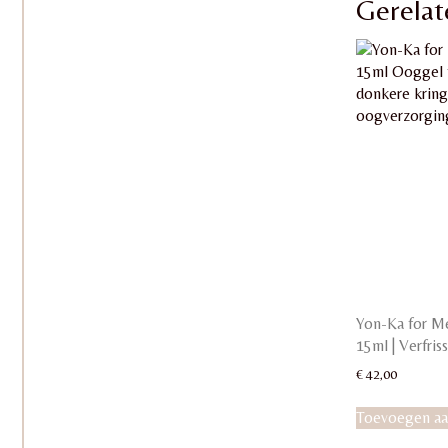
Gerelat
Yon-Ka for M
15ml | Verfri
€
42,00
Toevoegen aa