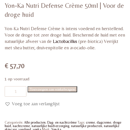
gebaseerd
Yon-Ka Nutri Defense Crème 50ml | Voor de
op
klant
waardering
droge huid
Yon-Ka Nutri Defense Crème is intens voedend en herstellend.
Voor de droge tot zeer droge huid. Beschermd de huid met een
natuurlijke afweer van de
Lactobacillus
(pre-biotica) Verrijkt
met shea butter, druivenpitolie en avocado-olie.
€
57,70
1 op voorraad
Yon-
Toevoegen aan winkelwagen
Ka
Nutri
Defense
Voeg toe aan verlanglijst
Crème
50ml
|
Voor
Categorieën:
Alle producten
,
Dag- en nachtcrème
Tags:
creme
,
dagcreme
,
droge
de
huid
,
nachtcreme
,
natuurlijke huidverzorging
,
natuurlijke producten
,
natuurlijke
droge
skincare
,
voedend
,
yonka
Merk:
Yon-ka