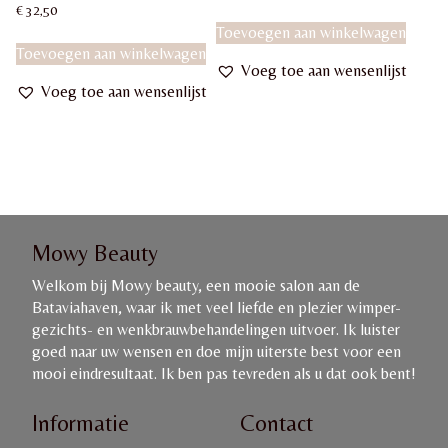
prijs
prijs
Gewaardeerd
€
32,50
5.00
was:
is:
Toevoegen aan winkelwagen
uit 5
€ 68,00.
€ 62,55.
Toevoegen aan winkelwagen
Voeg toe aan wensenlijst
Voeg toe aan wensenlijst
Mowy Beauty
Welkom bij Mowy beauty, een mooie salon aan de
Bataviahaven, waar ik met veel liefde en plezier wimper-
gezichts- en wenkbrauwbehandelingen uitvoer. Ik luister
goed naar uw wensen en doe mijn uiterste best voor een
mooi eindresultaat. Ik ben pas tevreden als u dat ook bent!
Informatie
Contact