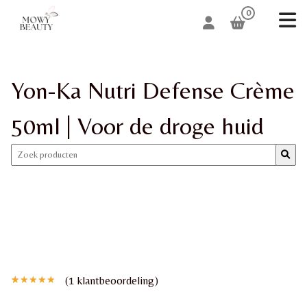
0
Yon-Ka Nutri Defense Crème
50ml | Voor de droge huid
(
1
klantbeoordeling)
Gewaardeerd
1
5.00
op 5