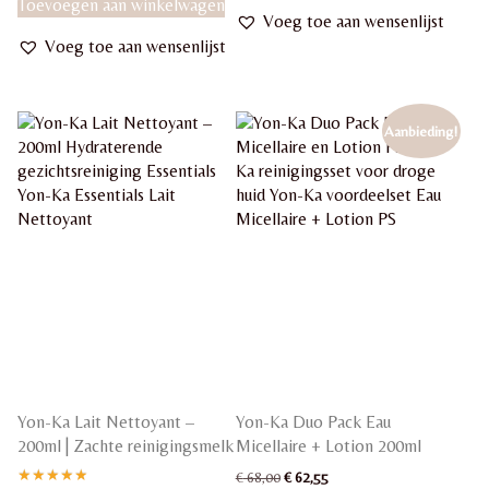
Toevoegen aan winkelwagen
Voeg toe aan wensenlijst
Voeg toe aan wensenlijst
Aanbieding!
Yon-Ka Lait Nettoyant –
Yon-Ka Duo Pack Eau
200ml | Zachte reinigingsmelk
Micellaire + Lotion 200ml
Oorspronkelijke
Huidige
€
68,00
€
62,55