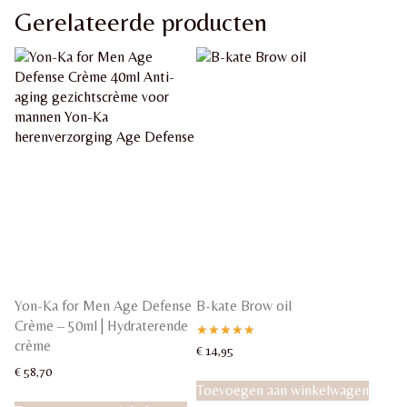
Gerelateerde producten
Yon-Ka for Men Age Defense
B-kate Brow oil
Crème – 50ml | Hydraterende
crème
Gewaardeerd
€
14,95
5.00
€
58,70
uit 5
Toevoegen aan winkelwagen