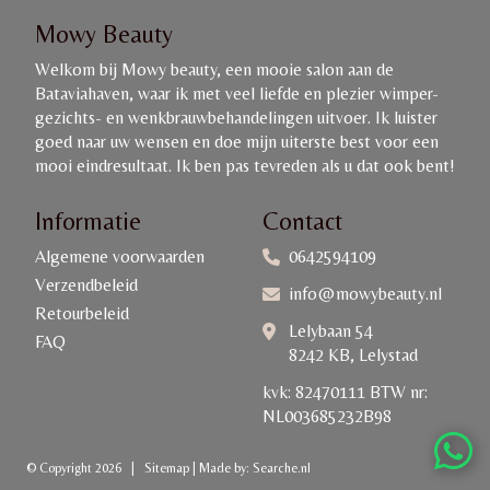
Mowy Beauty
Welkom bij Mowy beauty, een mooie salon aan de
Bataviahaven, waar ik met veel liefde en plezier wimper-
gezichts- en wenkbrauwbehandelingen uitvoer. Ik luister
goed naar uw wensen en doe mijn uiterste best voor een
mooi eindresultaat. Ik ben pas tevreden als u dat ook bent!
Informatie
Contact
Algemene voorwaarden
0642594109
Verzendbeleid
info@mowybeauty.nl
Retourbeleid
Lelybaan 54
FAQ
8242 KB, Lelystad
kvk: 82470111 BTW nr:
NL003685232B98
© Copyright 2026
|
Sitemap
|
Made by:
Searche.nl