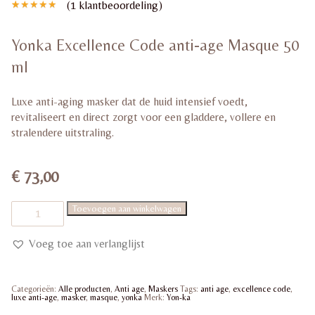
(
1
klantbeoordeling)
Gewaardeerd
1
5.00
op 5
gebaseerd
Yonka Excellence Code anti-age Masque 50
op
klant
waardering
ml
Luxe anti-aging masker dat de huid intensief voedt,
revitaliseert en direct zorgt voor een gladdere, vollere en
stralendere uitstraling.
€
73,00
Yonka
Toevoegen aan winkelwagen
Excellence
Code
anti-
Voeg toe aan verlanglijst
age
Masque
50
ml
Categorieën:
Alle producten
,
Anti age
,
Maskers
Tags:
anti age
,
excellence code
,
aantal
luxe anti-age
,
masker
,
masque
,
yonka
Merk:
Yon-ka