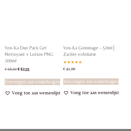
Yon-Ka Duo Pack Gel
Yon-Ka Gommage – 50ml |
Nettoyant + Lotion PNG
Zachte exfoliatie
200ml
Gewaardeerd
Oorspronkelijke
Huidige
€
41,00
€
68,00
€
62,55
5.00
prijs
prijs
uit 5
was:
is:
Toevoegen aan winkelwagen
Toevoegen aan winkelwagen
€ 68,00.
€ 62,55.
Voeg toe aan wensenlijst
Voeg toe aan wensenlijst