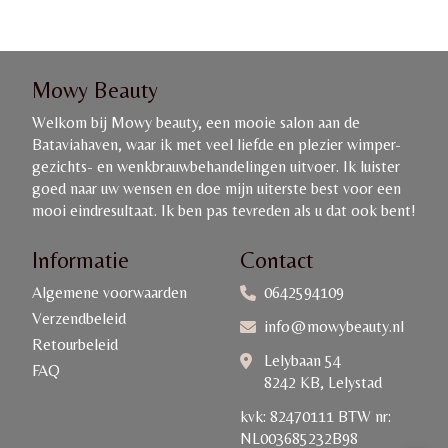
Mowy Beauty
Welkom bij Mowy beauty, een mooie salon aan de
Bataviahaven, waar ik met veel liefde en plezier wimper-
gezichts- en wenkbrauwbehandelingen uitvoer. Ik luister
goed naar uw wensen en doe mijn uiterste best voor een
mooi eindresultaat. Ik ben pas tevreden als u dat ook bent!
Informatie
Contact
Algemene voorwaarden
0642594109
Verzendbeleid
info@mowybeauty.nl
Retourbeleid
Lelybaan 54
FAQ
8242 KB, Lelystad
kvk: 82470111 BTW nr:
NL003685232B98