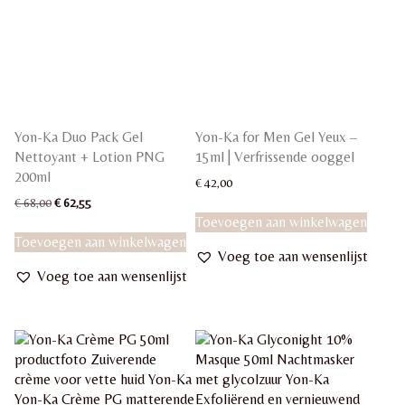
Yon-Ka Duo Pack Gel
Yon-Ka for Men Gel Yeux –
Nettoyant + Lotion PNG
15ml | Verfrissende ooggel
200ml
€
42,00
Oorspronkelijke
Huidige
€
68,00
€
62,55
prijs
prijs
Toevoegen aan winkelwagen
was:
is:
Toevoegen aan winkelwagen
€ 68,00.
€ 62,55.
Voeg toe aan wensenlijst
Voeg toe aan wensenlijst