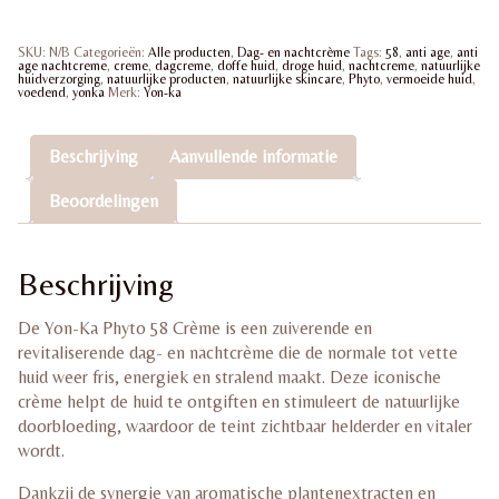
–
50ml
|
SKU:
N/B
Categorieën:
Alle producten
,
Dag- en nachtcrème
Tags:
58
,
anti age
,
anti
Verfrissende
age nachtcreme
,
creme
,
dagcreme
,
doffe huid
,
droge huid
,
nachtcreme
,
natuurlijke
gezichtscrème
huidverzorging
,
natuurlijke producten
,
natuurlijke skincare
,
Phyto
,
vermoeide huid
,
voedend
,
yonka
Merk:
Yon-ka
aantal
Beschrijving
Aanvullende informatie
Beoordelingen
Beschrijving
De Yon-Ka Phyto 58 Crème is een zuiverende en
revitaliserende dag- en nachtcrème die de normale tot vette
huid weer fris, energiek en stralend maakt. Deze iconische
crème helpt de huid te ontgiften en stimuleert de natuurlijke
doorbloeding, waardoor de teint zichtbaar helderder en vitaler
wordt.
Dankzij de synergie van aromatische plantenextracten en