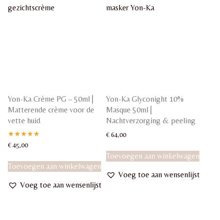
Yon-Ka Crème PG – 50ml |
Yon-Ka Glyconight 10%
Matterende crème voor de
Masque 50ml |
vette huid
Nachtverzorging & peeling
€
64,00
Gewaardeerd
€
45,00
5.00
Toevoegen aan winkelwagen
uit 5
Toevoegen aan winkelwagen
Voeg toe aan wensenlijst
Voeg toe aan wensenlijst