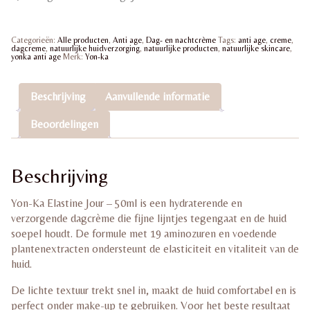
–
50ml
|
Hydraterende
Categorieën:
Alle producten
,
Anti age
,
Dag- en nachtcrème
Tags:
anti age
,
creme
,
dagcrème
dagcreme
,
natuurlijke huidverzorging
,
natuurlijke producten
,
natuurlijke skincare
,
tegen
yonka anti age
Merk:
Yon-ka
fijne
lijntjes
aantal
Beschrijving
Aanvullende informatie
Beoordelingen
Beschrijving
Yon-Ka Elastine Jour – 50ml is een hydraterende en
verzorgende dagcrème die fijne lijntjes tegengaat en de huid
soepel houdt. De formule met 19 aminozuren en voedende
plantenextracten ondersteunt de elasticiteit en vitaliteit van de
huid.
De lichte textuur trekt snel in, maakt de huid comfortabel en is
perfect onder make-up te gebruiken. Voor het beste resultaat