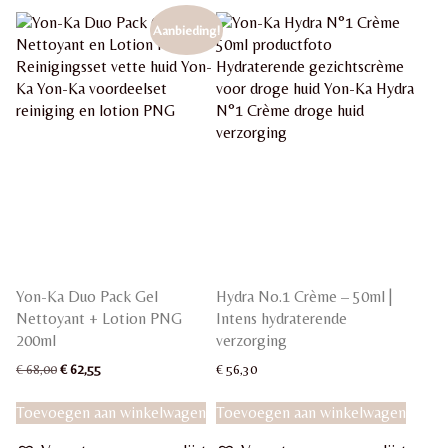
Aanbieding!
Yon-Ka Duo Pack Gel
Hydra No.1 Crème – 50ml |
Nettoyant + Lotion PNG
Intens hydraterende
200ml
verzorging
Oorspronkelijke
Huidige
€
68,00
€
62,55
€
56,30
prijs
prijs
was:
is:
Toevoegen aan winkelwagen
Toevoegen aan winkelwagen
€ 68,00.
€ 62,55.