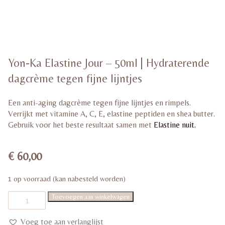
Yon-Ka Elastine Jour – 50ml | Hydraterende
dagcrème tegen fijne lijntjes
Een anti-aging dagcrème tegen fijne lijntjes en rimpels.
Verrijkt met vitamine A, C, E, elastine peptiden en shea butter.
Gebruik voor het beste resultaat samen met
Elastine nuit.
€
60,00
1 op voorraad (kan nabesteld worden)
Yon-
Toevoegen aan winkelwagen
Ka
Elastine
Jour
Voeg toe aan verlanglijst