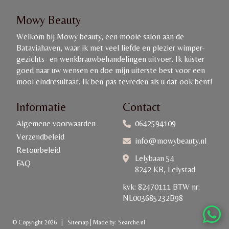
Mowy Beauty
Welkom bij Mowy beauty, een mooie salon aan de
Bataviahaven, waar ik met veel liefde en plezier wimper-
gezichts- en wenkbrauwbehandelingen uitvoer. Ik luister
goed naar uw wensen en doe mijn uiterste best voor een
mooi eindresultaat. Ik ben pas tevreden als u dat ook bent!
Informatie
Contact
Algemene voorwaarden
0642594109
Verzendbeleid
info@mowybeauty.nl
Retourbeleid
Lelybaan 54
FAQ
8242 KB, Lelystad
kvk: 82470111 BTW nr:
NL003685232B98
© Copyright 2026
|
Sitemap
|
Made by:
Searche.nl