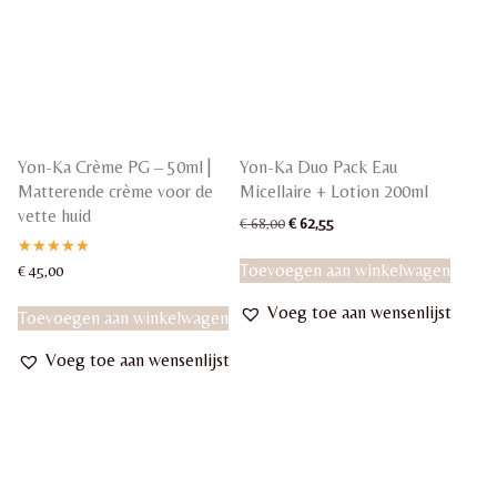
Yon-Ka Crème PG – 50ml |
Yon-Ka Duo Pack Eau
Matterende crème voor de
Micellaire + Lotion 200ml
vette huid
Oorspronkelijke
Huidige
€
68,00
€
62,55
prijs
prijs
was:
is:
Gewaardeerd
Toevoegen aan winkelwagen
€
45,00
5.00
€ 68,00.
€ 62,55.
uit 5
Voeg toe aan wensenlijst
Toevoegen aan winkelwagen
Voeg toe aan wensenlijst