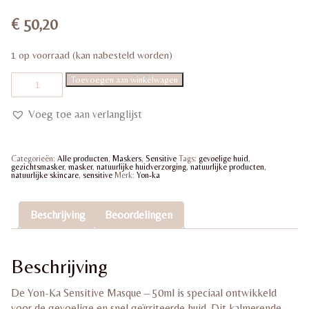
€
50,20
1 op voorraad (kan nabesteld worden)
Yon-
Toevoegen aan winkelwagen
Ka
Sensitive
Masque
Voeg toe aan verlanglijst
50ml
|
Kalmerend
masker
Categorieën:
Alle producten
,
Maskers
,
Sensitive
Tags:
gevoelige huid
,
voor
gezichtsmasker
,
masker
,
natuurlijke huidverzorging
,
natuurlijke producten
,
de
natuurlijke skincare
,
sensitive
Merk:
Yon-ka
gevoelige
huid
aantal
Beschrijving
Beoordelingen
Beschrijving
De Yon-Ka Sensitive Masque – 50ml is speciaal ontwikkeld
voor de gevoelige en snel geïrriteerde huid. Dit kalmerende