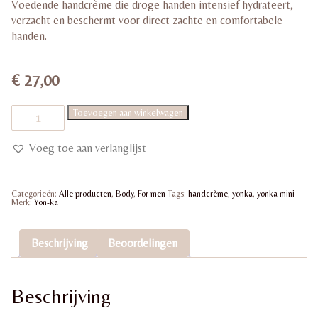
Voedende handcrème die droge handen intensief hydrateert,
verzacht en beschermt voor direct zachte en comfortabele
handen.
€
27,00
Yonka
Toevoegen aan winkelwagen
Crème
Mains
50
Voeg toe aan verlanglijst
ml
|
verzorgende
handcrème
Categorieën:
Alle producten
,
Body
,
For men
Tags:
handcrème
,
yonka
,
yonka mini
aantal
Merk:
Yon-ka
Beschrijving
Beoordelingen
Beschrijving