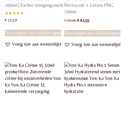
200ml | Zachte reinigingsmelk
Nettoyant + Lotion PNG
200ml
Gewaardeerd
€
32,50
Oorspronkelijke
Huidige
€
68,00
€
62,55
5.00
prijs
prijs
uit 5
was:
is:
Toevoegen aan winkelwagen
Toevoegen aan winkelwagen
€ 68,00.
€ 62,55.
Voeg toe aan wensenlijst
Voeg toe aan wensenlijst