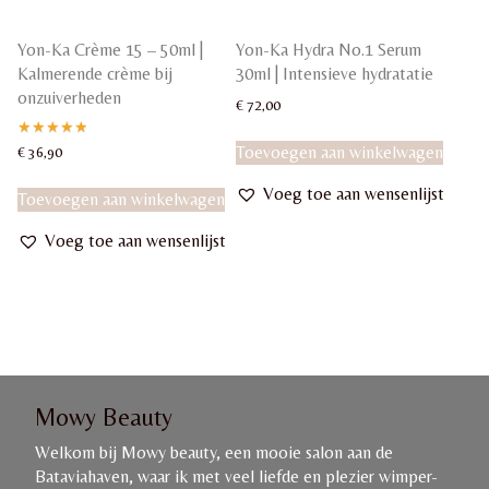
Yon-Ka Crème 15 – 50ml |
Yon-Ka Hydra No.1 Serum
Kalmerende crème bij
30ml | Intensieve hydratatie
onzuiverheden
€
72,00
Gewaardeerd
Toevoegen aan winkelwagen
€
36,90
5.00
uit 5
Voeg toe aan wensenlijst
Toevoegen aan winkelwagen
Voeg toe aan wensenlijst
Mowy Beauty
Welkom bij Mowy beauty, een mooie salon aan de
Bataviahaven, waar ik met veel liefde en plezier wimper-